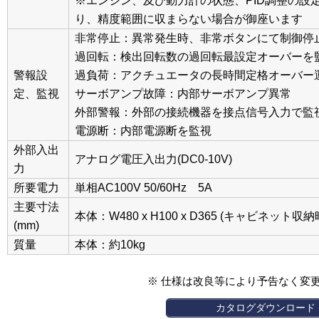
※エンジン、及び動力計の状態、PID調整の設
り、精度範囲に収まらない場合が御座います
非常停止：異常発生時、非常ボタンにて制御停
過回転：検出回転数の過回転最設定オーバーを
警報設
過負荷：アクチュエータの長時間定格オーバー
定、監視
サーボアンプ故障：内部サーボアンプ異常
外部警報：外部の接続機器を接点信号入力で監
電源断：内部電源断を監視
外部入出
アナログ電圧入出力(DC0-10V)
力
所要電力
単相AC100V 50/60Hz 5A
主要寸法
本体：W480 x H100 x D365 (キャビネット収納
(mm)
質量
本体：約10kg
※ 仕様は改良等により予告なく変
カタログダウンロード